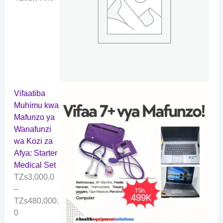
Vifaatiba
Muhimu kwa
Mafunzo ya
Wanafunzi
wa Kozi za
Afya: Starter
Medical Set
TZs
3,000.0
–
TZs
480,000.
0