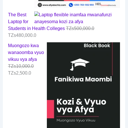
The Best
Laptop for
Students in Health Colleges
TZs
500,000.0
TZs
480,000.0
Muongozo kwa
wanaoomba vyuo
vikuu vya afya
TZs
10,000.0
TZs
2,500.0